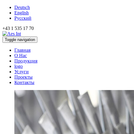
Deutsch
English
Русский
+43 1 535 17 70
Toggle navigation
Главная
О Нас
Продукция
logo
Услуги
Проекты
Контакты